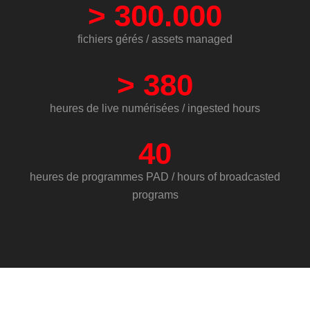
>
300.000
fichiers gérés / assets managed
>
380
heures de live numérisées / ingested hours
40
heures de programmes PAD / hours of broadcasted
programs