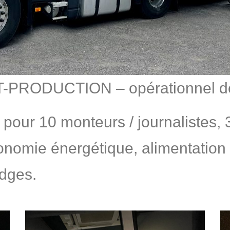
ODUCTION – opérationnel depu
n pour 10 monteurs / journaliste
utonomie énergétique, alimentation
adges.